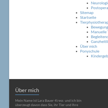
Neurologi
Postopera
Sitemap
Startseite
Tierphysiothera
Bewegung
Manuelle 
Begleite
Ganzheitl
Über mich
Ponyschule
Kindergeb
Über mich
Mein Name ist Lara Bauer-Kress und ich bin
überzeugt davon dass Sie, ihr Tier und Ihre