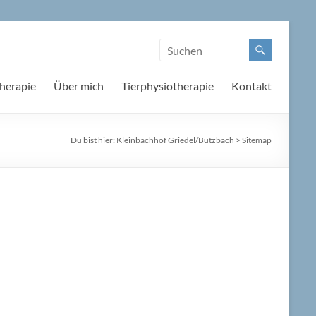
herapie
Über mich
Tierphysiotherapie
Kontakt
Du bist hier:
Kleinbachhof Griedel/Butzbach
>
Sitemap